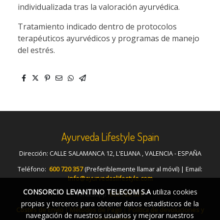
individualizada tras la valoración ayurvédica.
Tratamiento indicado dentro de protocolos
terapéuticos ayurvédicos y programas de manejo
del estrés.
Ayurveda Lifestyle Spain
Dirección: CALLE SALAMANCA 12, L'ELIANA , VALENCIA - ESPAÑA
Teléfono:
600 720 357
(Preferiblemente llamar al móvil) | Email:
info@ayurvedaslifestyle.com
CONSORCIO LEVANTINO TELECOM S.A
utiliza cookies
Whatsapp :
600 720 357
propias y terceros para obtener datos estadísticos de la
Costes de Envío
|
Métodos de Pago
|
Política de devoluciones y
navegación de nuestros usuarios y mejorar nuestros
cancelaciones