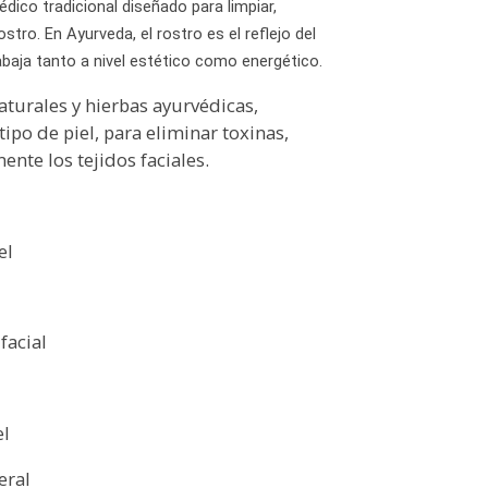
dico tradicional diseñado para limpiar,
ostro. En Ayurveda, el rostro es el reflejo del
rabaja tanto a nivel estético como energético.
aturales y hierbas ayurvédicas,
po de piel, para eliminar toxinas,
ente los tejidos faciales.
el
facial
el
eral