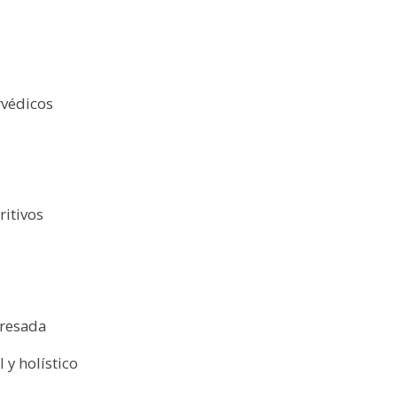
rvédicos
ritivos
tresada
 y holístico