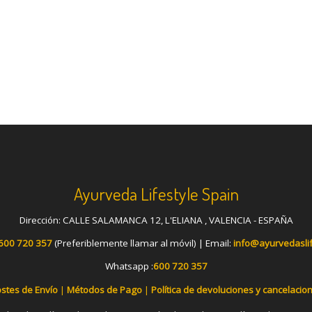
Ayurveda Lifestyle Spain
Dirección: CALLE SALAMANCA 12, L'ELIANA , VALENCIA - ESPAÑA
600 720 357
(Preferiblemente llamar al móvil) | Email:
info@ayurvedasli
Whatsapp :
600 720 357
stes de Envío
|
Métodos de Pago
|
Política de devoluciones y cancelacio