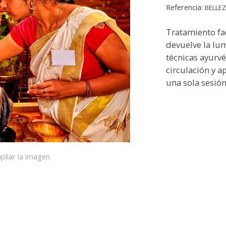
Referencia:
BELLE
Tratamiento fac
devuelve la lum
técnicas ayurvé
circulación y a
una sola sesión
pliar la imagen