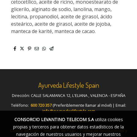
cetocetílico, aceite de ricino, monoestearato de
glicerilo, alginato de sodio, lanolina, mango,
lecitina, propanodiol, aceite de girasol, ácido
esteárico, aceite de girasol, aceite de jojoba,
manteca de karité, manteca de cacao.
Ayurveda Lifestyle Spain
Dirección: CALLE SALAMANCA 12, L'ELIANA , VALENCIA - ESPAÑA
Teléfono:
600 720 357
(Preferiblemente llamar al móvil) | Email:
info@ayurvedaslifestyle.com
CONSORCIO LEVANTINO TELECOM S.A
utiliza cookies
Whatsapp :
600 720 357
propias y terceros para obtener datos estadísticos de la
Costes de Envío
|
Métodos de Pago
|
Política de devoluciones y
navegación de nuestros usuarios y mejorar nuestros
cancelaciones