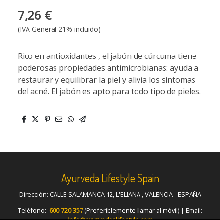
7,26 €
(IVA General 21% incluido)
Rico en antioxidantes , el jabón de cúrcuma tiene
poderosas propiedades antimicrobianas: ayuda a
restaurar y equilibrar la piel y alivia los síntomas
del acné. El jabón es apto para todo tipo de pieles.
Ayurveda Lifestyle Spain
Dirección: CALLE SALAMANCA 12, L'ELIANA , VALENCIA - ESPAÑA
Teléfono:
600 720 357
(Preferiblemente llamar al móvil) | Email:
info@ayurvedaslifestyle.com