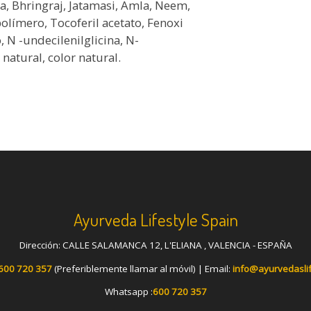
ha, Bhringraj, Jatamasi, Amla, Neem,
olímero, Tocoferil acetato, Fenoxi
, N -undecilenilglicina, N-
 natural, color natural.
Ayurveda Lifestyle Spain
Dirección: CALLE SALAMANCA 12, L'ELIANA , VALENCIA - ESPAÑA
600 720 357
(Preferiblemente llamar al móvil) | Email:
info@ayurvedasli
Whatsapp :
600 720 357