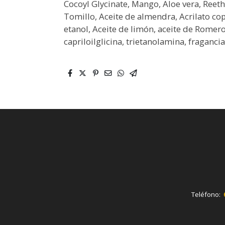
Cocoyl Glycinate, Mango, Aloe vera, Reet
Tomillo, Aceite de almendra, Acrilato cop
etanol, Aceite de limón, aceite de Romero
capriloilglicina, trietanolamina, fragancia
Teléfono: