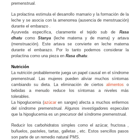
premenstrual.
La prolactina estimula el desarrollo mamario y la formación de la
leche y se asocia con la amenorrea (ausencia de menstruación)
durante el embarazo .
Ayurveda especifica, claramente el tejido sub de
Rasa
dhatu
como
Stanya
(leche materna y de mama) y artava
(menstruación). Este artava se convierte en leche materna
durante el embarazo. Por lo tanto podemos considerar la
prolactina como una pieza en
Rasa dhatu
.
Nutrición
La nutrición probablemente juega un papel causal en el síndrome
premenstrual. Las mujeres pueden aliviar muchos síntomas
cambiando su dieta. La eliminación de ciertos
alimentos
o
bebidas a menudo reduce los síntomas a niveles más
tolerables.
La hipoglucemia (
azúcar
en sangre) afecta a muchos enfermos
del síndrome premenstrual. Algunos investigadores especulan
que la hipoglucemia es un precursor del síndrome premenstrual.
Reducir los carbohidratos simples como el azúcar, fructosa ,
buñuelos, pasteles, tartas, galletas , etc. Estos sencillos pasos
son parte de un remedio natural PMS.