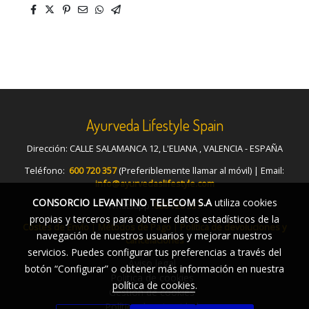
Ayurveda Lifestyle Spain
Dirección: CALLE SALAMANCA 12, L'ELIANA , VALENCIA - ESPAÑA
Teléfono:
600 720 357
(Preferiblemente llamar al móvil) | Email:
info@ayurvedaslifestyle.com
CONSORCIO LEVANTINO TELECOM S.A
utiliza cookies
Whatsapp :
600 720 357
propias y terceros para obtener datos estadísticos de la
Costes de Envío
|
Métodos de Pago
|
Política de devoluciones y
navegación de nuestros usuarios y mejorar nuestros
cancelaciones
servicios. Puedes configurar tus preferencias a través del
Aviso legal
botón “Configurar” o obtener más información en nuestra
Política de cookies
política de cookies
.
Gestión de cookies
Política de privacidad